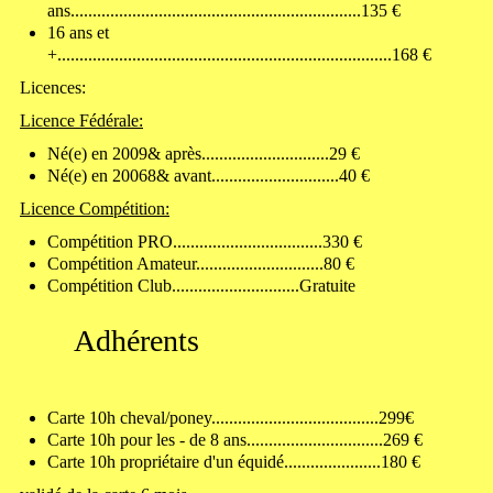
ans..................................................................135 €
16 ans et
+............................................................................168 €
Licences:
Licence Fédérale:
Né(e) en 2009& après.............................29 €
Né(e) en 20068& avant.............................40 €
Licence Compétition:
Compétition PRO..................................330 €
Compétition Amateur.............................80 €
Compétition Club.............................Gratuite
Adhérents
Carte 10h cheval/poney......................................299€
Carte 10h pour les - de 8 ans...............................269 €
Carte 10h propriétaire d'un équidé......................180 €