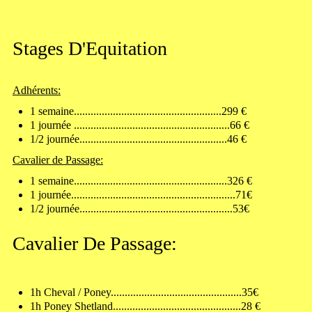
Stages D'Equitation
Adhérents:
1 semaine.....................................................299 €
1 journée ........................................................66 €
1/2 journée.....................................................46 €
Cavalier de Passage:
1 semaine.......................................................326 €
1 journée...........................................................71€
1/2 journée.......................................................53€
Cavalier De Passage:
1h Cheval / Poney...............................................35€
1h Poney Shetland..............................................28 €